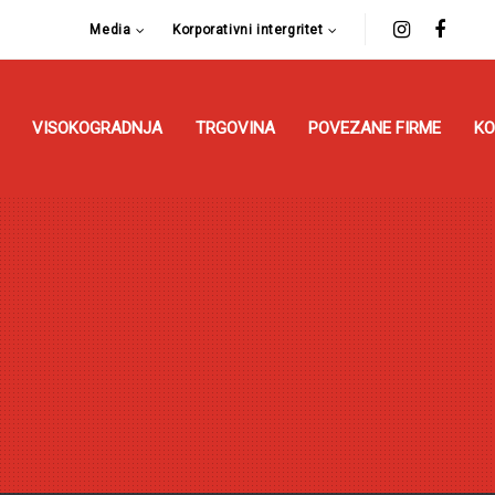
Media
Korporativni intergritet
VISOKOGRADNJA
TRGOVINA
POVEZANE FIRME
KO